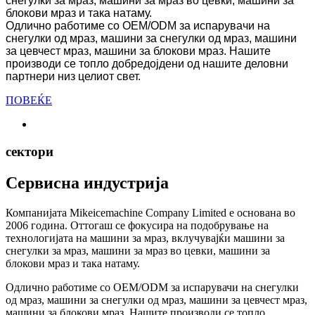
снегулки за мраз, машини за мраз во цевки, машини за
блокови мраз и така натаму.
Одлично работиме со OEM/ODM за испарувачи на
снегулки од мраз, машини за снегулки од мраз, машини
за цевчест мраз, машини за блокови мраз. Нашите
производи се топло добредојдени од нашите деловни
партнери низ целиот свет.
ПОВЕЌЕ
сектори
Сервисна индустрија
Компанијата Mikeicemachine Company Limited е основана во
2006 година. Оттогаш се фокусира на подобрување на
технологијата на машини за мраз, вклучувајќи машини за
снегулки за мраз, машини за мраз во цевки, машини за
блокови мраз и така натаму.
Одлично работиме со OEM/ODM за испарувачи на снегулки
од мраз, машини за снегулки од мраз, машини за цевчест мраз,
машини за блокови мраз. Нашите производи се топло