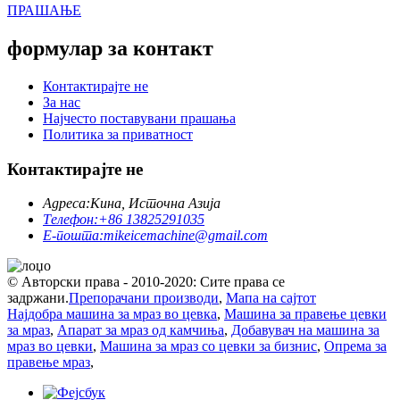
ПРАШАЊЕ
формулар за контакт
Контактирајте не
За нас
Најчесто поставувани прашања
Политика за приватност
Контактирајте не
Адреса:
Кина, Источна Азија
Телефон:
+86 13825291035
Е-пошта:
mikeicemachine@gmail.com
© Авторски права - 2010-2020: Сите права се
задржани.
Препорачани производи
,
Мапа на сајтот
Најдобра машина за мраз во цевка
,
Машина за правење цевки
за мраз
,
Апарат за мраз од камчиња
,
Добавувач на машина за
мраз во цевки
,
Машина за мраз со цевки за бизнис
,
Опрема за
правење мраз
,