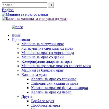
English
Дома
Производи
Машина за снегулки мраз
испарувач на снегулки од мраз
Машина за мраз со морска вода
Машина за мраз со цевки
Комерцијални апарати за мраз
Машина за правење мраз со кашеста маса
Машини за блокови мраз
Калапи за мраз
Калапи за мраз со топчиња
Дијамантски калапи за мраз
Калапи за мраз во форма на коцка
Калапи за мраз од череп
Други
Вреќа за мраз
Дробилка за мраз