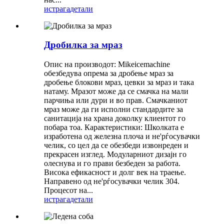
истрага
детали
Дробилка за мраз
Опис на производот: Mikeicemachine
обезбедува опрема за дробење мраз за
дробење блокови мраз, цевки за мраз и така
натаму. Мразот може да се смачка на мали
парчиња или дури и во прав. Смачканиот
мраз може да ги исполни стандардите за
санитација на храна доколку клиентот го
побара тоа. Карактеристики: Школката е
изработена од железна плоча и не'рѓосувачки
челик, со цел да се обезбеди извонреден и
прекрасен изглед. Модуларниот дизајн го
олеснува и го прави безбеден за работа.
Висока ефикасност и долг век на траење.
Направено од не'рѓосувачки челик 304.
Процесот на...
истрага
детали