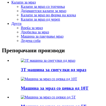
Калапи за мраз
Калапи за мраз со топчиња
Дијамантски калапи за мраз
Калапи за мраз во форма на коцка
Калапи за мраз од череп
Други
Вреќа за мраз
Дробилка за мраз
Машина за пакување мраз
Ледена соба
Препорачани производи
3T машина за снегулки од мраз
Машина за мраз со цевка од 10T