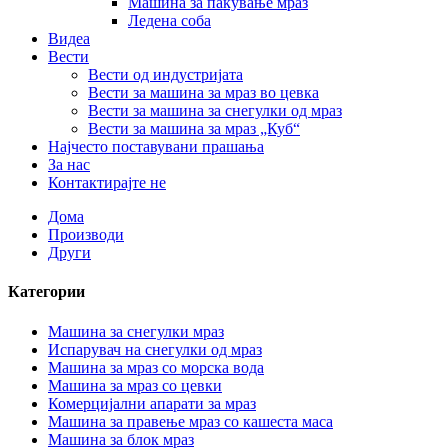
Машина за пакување мраз
Ледена соба
Видеа
Вести
Вести од индустријата
Вести за машина за мраз во цевка
Вести за машина за снегулки од мраз
Вести за машина за мраз „Куб“
Најчесто поставувани прашања
За нас
Контактирајте не
Дома
Производи
Други
Категории
Машина за снегулки мраз
Испарувач на снегулки од мраз
Машина за мраз со морска вода
Машина за мраз со цевки
Комерцијални апарати за мраз
Машина за правење мраз со кашеста маса
Машина за блок мраз