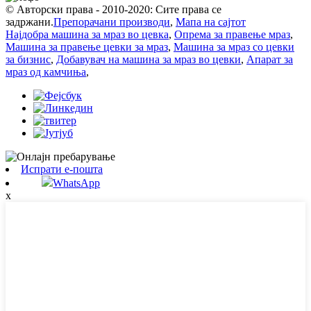
© Авторски права - 2010-2020: Сите права се
задржани.
Препорачани производи
,
Мапа на сајтот
Најдобра машина за мраз во цевка
,
Опрема за правење мраз
,
Машина за правење цевки за мраз
,
Машина за мраз со цевки
за бизнис
,
Добавувач на машина за мраз во цевки
,
Апарат за
мраз од камчиња
,
Испрати е-пошта
WhatsApp
x