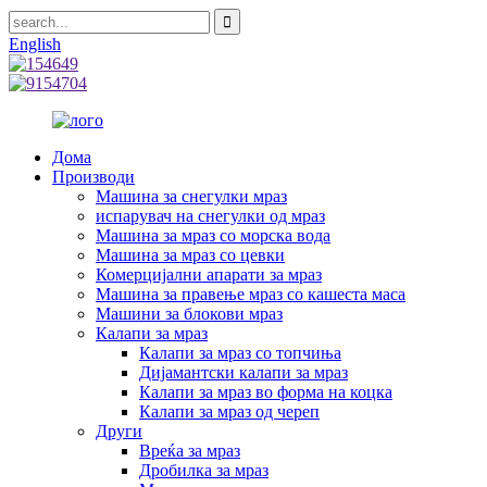
English
Дома
Производи
Машина за снегулки мраз
испарувач на снегулки од мраз
Машина за мраз со морска вода
Машина за мраз со цевки
Комерцијални апарати за мраз
Машина за правење мраз со кашеста маса
Машини за блокови мраз
Калапи за мраз
Калапи за мраз со топчиња
Дијамантски калапи за мраз
Калапи за мраз во форма на коцка
Калапи за мраз од череп
Други
Вреќа за мраз
Дробилка за мраз