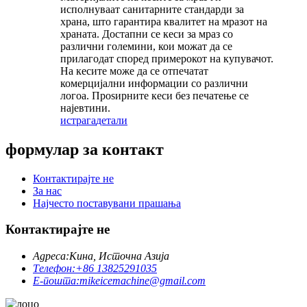
исполнуваат санитарните стандарди за
храна, што гарантира квалитет на мразот на
храната. Достапни се кеси за мраз со
различни големини, кои можат да се
прилагодат според примерокот на купувачот.
На кесите може да се отпечатат
комерцијални информации со различни
логоа. Проѕирните кеси без печатење се
најевтини.
истрага
детали
формулар за контакт
Контактирајте не
За нас
Најчесто поставувани прашања
Контактирајте не
Адреса:
Кина, Источна Азија
Телефон:
+86 13825291035
Е-пошта:
mikeicemachine@gmail.com