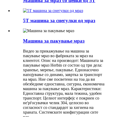
Машина за мраз со цевки од 5T
5T машина за снегулки од мраз
Машина за пакување мраз
Видео за прикажување на машина за
пакување мраз во фабриката за мраз на
клиентот. Опис на производот: Машината за
пакување мраз Herbin се состои од три дела:
хранење, мерење, пакување. Еднонасочно
напојување со динамо, завртка за транспорт
на мраз. Ние сме посветени на тоа да ви
обезбедиме едноставна, сигурна, економична
машина за пакување мраз. Карактеристики:
Едноставна структура, мала тежина, удобен
транспорт. Целиот интерфејс е покриен со
не'рѓосувачки челик 304, целосно во
согласност со стандардот за хигиена на
храната. Системските конфигурации сите
нас...