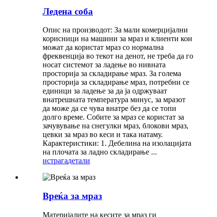
Ледена соба
Опис на производот: За мали комерцијални
корисници на машини за мраз и клиенти кои
можат да користат мраз со нормална
фреквенција во текот на денот, не треба да го
носат системот за ладење во нивната
просторија за складирање мраз. За голема
просторија за складирање мраз, потребни се
единици за ладење за да ја одржуваат
внатрешната температура минус, за мразот
да може да се чува внатре без да се топи
долго време. Собите за мраз се користат за
зачувување на снегулки мраз, блокови мраз,
цевки за мраз во кеси и така натаму.
Карактеристики: 1. Дебелина на изолацијата
на плочата за ладно складирање ...
истрага
детали
Вреќа за мраз
Материјалите на кесите за мраз ги