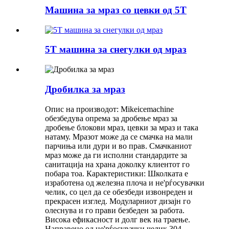
Машина за мраз со цевки од 5T
5T машина за снегулки од мраз
Дробилка за мраз
Опис на производот: Mikeicemachine
обезбедува опрема за дробење мраз за
дробење блокови мраз, цевки за мраз и така
натаму. Мразот може да се смачка на мали
парчиња или дури и во прав. Смачканиот
мраз може да ги исполни стандардите за
санитација на храна доколку клиентот го
побара тоа. Карактеристики: Школката е
изработена од железна плоча и не'рѓосувачки
челик, со цел да се обезбеди извонреден и
прекрасен изглед. Модуларниот дизајн го
олеснува и го прави безбеден за работа.
Висока ефикасност и долг век на траење.
Направено од не'рѓосувачки челик 304.