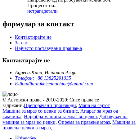
Процесот на...
истрага
детали
формулар за контакт
Контактирајте не
За нас
Најчесто поставувани прашања
Контактирајте не
Адреса:
Кина, Источна Азија
Телефон:
+86 13825291035
Е-пошта:
mikeicemachine@gmail.com
© Авторски права - 2010-2020: Сите права се
задржани.
Препорачани производи
,
Мапа на сајтот
Машина за мраз со цевки за бизнис
,
Апарат за мраз од
камчиња
,
Најдобра машина за мраз во цевка
,
Добавувач на
машина за мраз во цевки
,
Опрема за правење мраз
,
Машина за
правење цевки за мраз
,