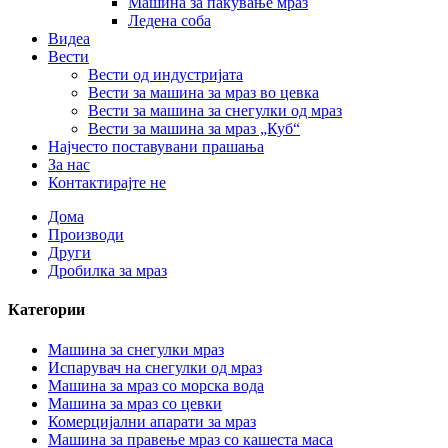
Машина за пакување мраз
Ледена соба
Видеа
Вести
Вести од индустријата
Вести за машина за мраз во цевка
Вести за машина за снегулки од мраз
Вести за машина за мраз „Куб“
Најчесто поставувани прашања
За нас
Контактирајте не
Дома
Производи
Други
Дробилка за мраз
Категории
Машина за снегулки мраз
Испарувач на снегулки од мраз
Машина за мраз со морска вода
Машина за мраз со цевки
Комерцијални апарати за мраз
Машина за правење мраз со кашеста маса