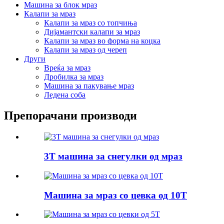
Машина за блок мраз
Калапи за мраз
Калапи за мраз со топчиња
Дијамантски калапи за мраз
Калапи за мраз во форма на коцка
Калапи за мраз од череп
Други
Вреќа за мраз
Дробилка за мраз
Машина за пакување мраз
Ледена соба
Препорачани производи
3T машина за снегулки од мраз
Машина за мраз со цевка од 10T