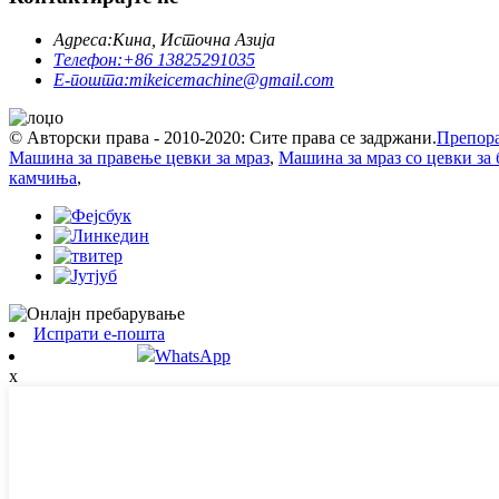
Адреса:
Кина, Источна Азија
Телефон:
+86 13825291035
Е-пошта:
mikeicemachine@gmail.com
© Авторски права - 2010-2020: Сите права се задржани.
Препора
Машина за правење цевки за мраз
,
Машина за мраз со цевки за
камчиња
,
Испрати е-пошта
WhatsApp
x