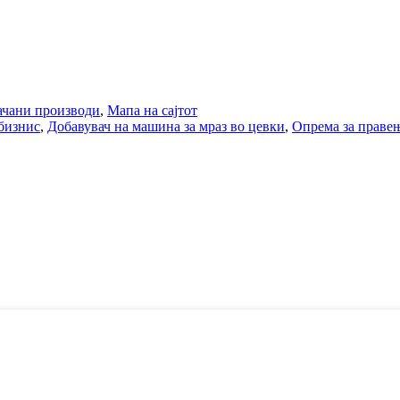
чани производи
,
Мапа на сајтот
 бизнис
,
Добавувач на машина за мраз во цевки
,
Опрема за праве