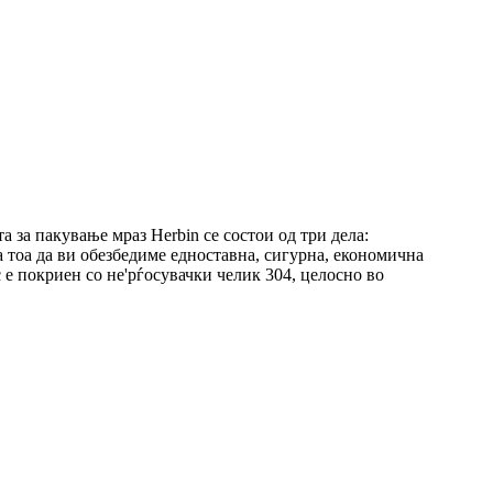
 за пакување мраз Herbin се состои од три дела:
 тоа да ви обезбедиме едноставна, сигурна, економична
е покриен со не'рѓосувачки челик 304, целосно во