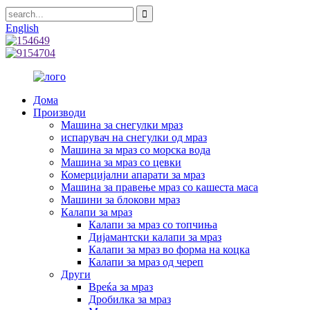
English
Дома
Производи
Машина за снегулки мраз
испарувач на снегулки од мраз
Машина за мраз со морска вода
Машина за мраз со цевки
Комерцијални апарати за мраз
Машина за правење мраз со кашеста маса
Машини за блокови мраз
Калапи за мраз
Калапи за мраз со топчиња
Дијамантски калапи за мраз
Калапи за мраз во форма на коцка
Калапи за мраз од череп
Други
Вреќа за мраз
Дробилка за мраз