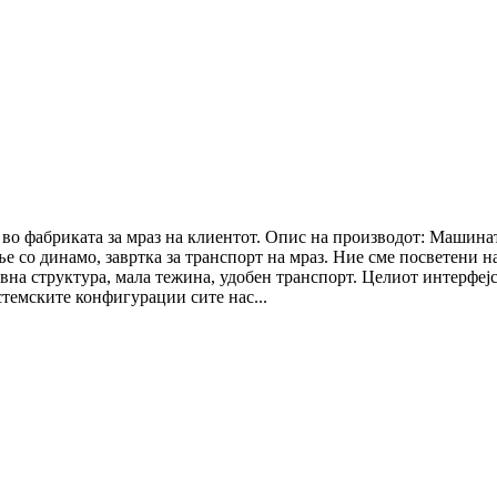
о фабриката за мраз на клиентот. Опис на производот: Машината
 со динамо, завртка за транспорт на мраз. Ние сме посветени на
на структура, мала тежина, удобен транспорт. Целиот интерфејс 
стемските конфигурации сите нас...