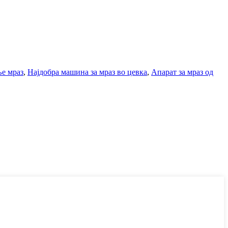
ње мраз
,
Најдобра машина за мраз во цевка
,
Апарат за мраз од