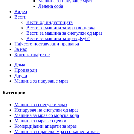
Машина за пакување мраз
Ледена соба
Видеа
Вести
Вести од индустријата
Вести за машина за мраз во цевка
Вести за машина за снегулки од мраз
Вести за машина за мраз „Куб“
Најчесто поставувани прашања
За нас
Контактирајте не
Дома
Производи
Други
Машина за пакување мраз
Категории
Машина за снегулки мраз
Испарувач на снегулки од мраз
Машина за мраз со морска вода
Машина за мраз со цевки
Комерцијални апарати за мраз
Машина за правење мраз со кашеста маса