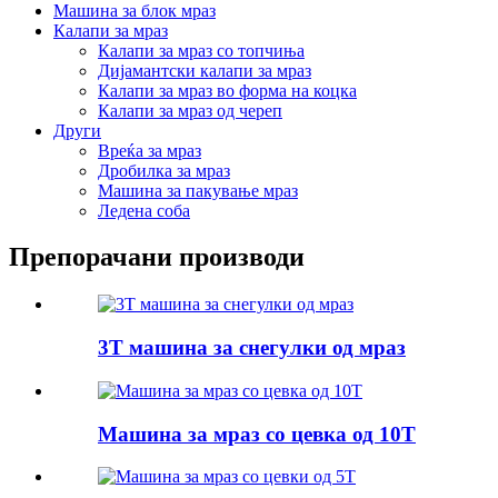
Машина за блок мраз
Калапи за мраз
Калапи за мраз со топчиња
Дијамантски калапи за мраз
Калапи за мраз во форма на коцка
Калапи за мраз од череп
Други
Вреќа за мраз
Дробилка за мраз
Машина за пакување мраз
Ледена соба
Препорачани производи
3T машина за снегулки од мраз
Машина за мраз со цевка од 10T