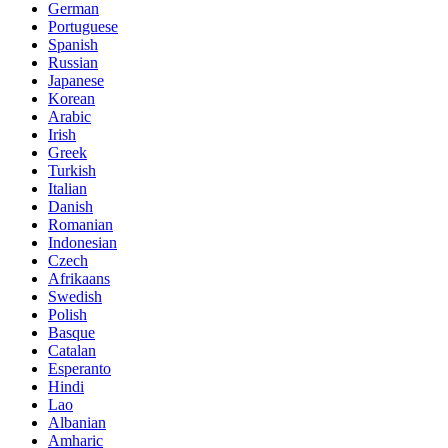
German
Portuguese
Spanish
Russian
Japanese
Korean
Arabic
Irish
Greek
Turkish
Italian
Danish
Romanian
Indonesian
Czech
Afrikaans
Swedish
Polish
Basque
Catalan
Esperanto
Hindi
Lao
Albanian
Amharic