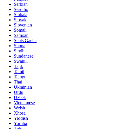
Serbian
Sesotho
Sinhala
Slovak
Slovenian
Somali
Samoan
Scots Gaelic
Shona
Sindhi
Sundanese
Swahili
Tajik
Tamil
Telugu
Thai
Ukrainian
Urdu
Uzbek
Vietnamese
Welsh
Xhosa
Yiddish
Yoruba
Zulu