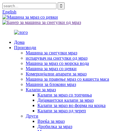
English
Дома
Производи
Машина за снегулки мраз
испарувач на снегулки од мраз
Машина за мраз со морска вода
Машина за мраз со цевки
Комерцијални апарати за мраз
Машина за правење мраз со кашеста маса
Машини за блокови мраз
Калапи за мраз
Калапи за мраз со топчиња
Дијамантски калапи за мраз
Калапи за мраз во форма на коцка
Калапи за мраз од череп
Други
Вреќа за мраз
Дробилка за мраз