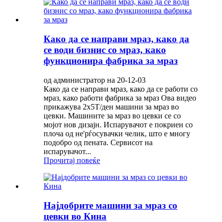
Како да се направи мраз, како да
се води бизнис со мраз, како
функционира фабрика за мраз
од администратор на 20-12-03
Како да се направи мраз, како да се работи со
мраз, како работи фабрика за мраз Ова видео
прикажува 2x5T/ден машини за мраз во
цевки. Машините за мраз во цевки се со
мојот нов дизајн. Испарувачот е покриен со
плоча од не'рѓосувачки челик, што е многу
подобро од пената. Сервисот на
испарувачот...
Прочитај повеќе
Најдобрите машини за мраз со
цевки во Кина