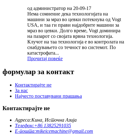
од администратор на 20-09-17
Нема сомнение дека технологијата на
машини за мраз во цевки потекнува од Vogt
USA, и таа ги прави најдобрите машини за
мраз во цевки. Долго време, Vogt доминира
на пазарот со својата врвна технологија.
Клучот на таа технологија е во контролата на
снабдувањето со течност во системот. По
катастрофата...
Прочитај повеќе
формулар за контакт
Контактирајте не
За нас
Најчесто поставувани прашања
Контактирајте не
Адреса:
Кина, Источна Азија
Телефон:
+86 13825291035
Е-пошта:
mikeicemachine@gmail.com