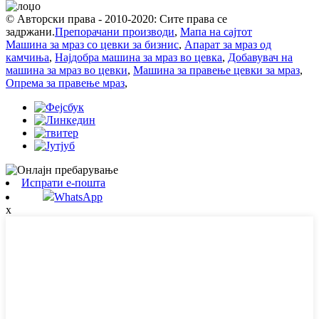
© Авторски права - 2010-2020: Сите права се
задржани.
Препорачани производи
,
Мапа на сајтот
Машина за мраз со цевки за бизнис
,
Апарат за мраз од
камчиња
,
Најдобра машина за мраз во цевка
,
Добавувач на
машина за мраз во цевки
,
Машина за правење цевки за мраз
,
Опрема за правење мраз
,
Испрати е-пошта
WhatsApp
x